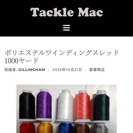
コ
ン
テ
ン
ツ
へ
ス
ポリエステルワインディングスレッド
キ
1000ヤード
ッ
投稿者:
GILLINGHAM
2025年10月21日
新着商品
プ