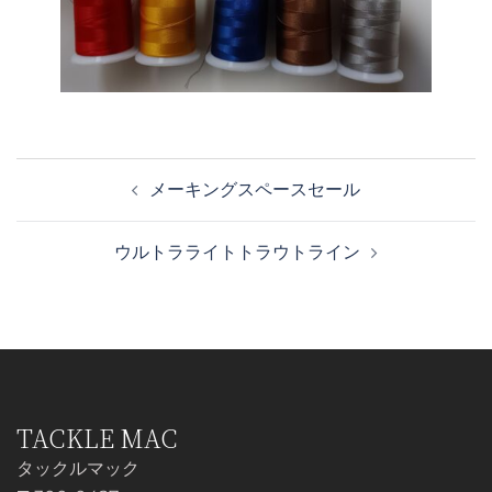
投
メーキングスペースセール
稿
ナ
ウルトラライトトラウトライン
ビ
ゲ
ー
シ
ョ
ン
TACKLE MAC
タックルマック