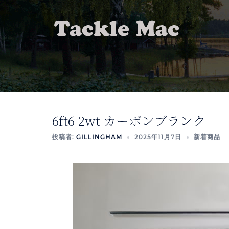
コ
ン
テ
ン
ツ
へ
ス
キ
ッ
6ft6 2wt カーボンブランク
プ
投稿者:
GILLINGHAM
2025年11月7日
新着商品