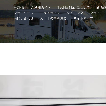
HOME
ご利用ガイド
Tackle Mac について
新着
フライリール
フライライン
タイイング
フライ
お問い合わせ
カートの中を見る
サイトマップ