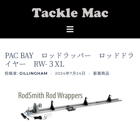
コ
ン
テ
ン
ツ
へ
ス
PAC BAY ロッドラッパー ロッドドラ
キ
イヤー RW-３XL
ッ
投稿者:
GILLINGHAM
2024年7月24日
新着商品
プ