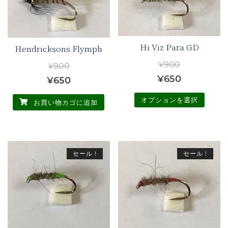
ー
ジ
し
で
ジ
し
で
か
た。
す。
か
た。
す。
ら
ら
選
Hi Viz Para GD
Hendricksons Flymph
選
択
¥
900
¥
900
択
で
元
現
¥
650
元
現
¥
650
で
き
の
在
き
の
在
ま
オプションを選択
お買い物カゴに追加
ま
価
の
す
価
の
こ
す
格
価
格
価
の
は
格
は
格
商
¥900
は
セール !
セール !
¥900
は
品
で
¥650
で
¥650
に
し
で
は
し
で
複
た。
す。
た。
す。
数
の