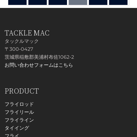
で
¥650
か
に
で
¥650
に
す。
ら
し
で
は
し
で
は
オ
選
複
た。
す。
複
た。
す。
プ
択
数
数
シ
TACKLE MAC
で
の
の
ョ
き
タックルマック
バ
バ
ン
ま
〒300-0427
リ
リ
は
す
茨城県稲敷郡美浦村布佐1062-2
エ
エ
商
お問い合わせフォームはこちら
ー
ー
品
シ
シ
ペ
ョ
ョ
ー
PRODUCT
ン
ン
ジ
が
が
か
フライロッド
あ
あ
ら
フライリール
り
り
選
フライライン
ま
ま
択
タイイング
す。
す。
で
フライ
オ