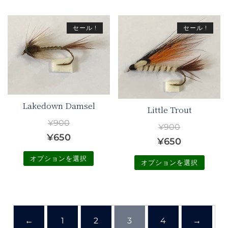
格
価
ン
¥900
品
は
格
が
に
セール !
セール !
¥900
は
あ
は
り
で
¥650
複
ま
し
で
数
す。
た。
す。
の
オ
バ
プ
Lakedown Damsel
リ
Little Trout
シ
エ
¥
900
ョ
¥
900
ー
元
現
¥
650
ン
元
現
¥
650
シ
は
の
在
の
在
ョ
オプションを選択
オプションを選択
商
価
の
価
の
ン
品
こ
格
価
こ
が
格
価
ペ
の
の
は
格
あ
は
格
ー
商
商
り
¥900
は
ジ
¥900
は
品
←
1
2
3
4
→
品
ま