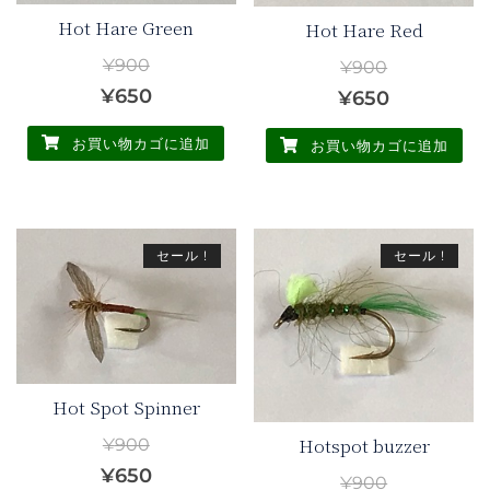
バ
Hot Hare Green
Hot Hare Red
リ
¥
900
¥
900
エ
元
現
¥
650
元
現
¥
650
ー
の
在
の
在
シ
お買い物カゴに追加
お買い物カゴに追加
価
の
価
の
ョ
格
価
ン
格
価
が
は
格
は
格
あ
¥900
は
セール !
セール !
¥900
は
り
で
¥650
で
¥650
ま
し
で
し
で
す。
た。
す。
た。
す。
オ
プ
Hot Spot Spinner
シ
Hotspot buzzer
¥
900
ョ
元
現
¥
650
ン
¥
900