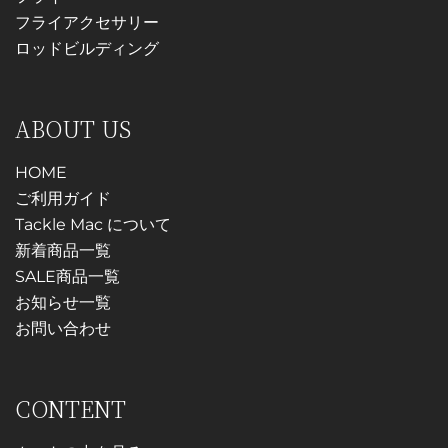
オ
き
フライアクセサリー
プ
プ
ま
ロッドビルディング
シ
シ
す
ョ
ョ
ン
ン
ABOUT US
は
は
商
商
HOME
品
品
ご利用ガイド
ペ
ペ
Tackle Mac について
ー
ー
新着商品一覧
ジ
ジ
SALE商品一覧
か
か
お知らせ一覧
ら
ら
お問い合わせ
選
選
択
択
で
で
CONTENT
き
き
ま