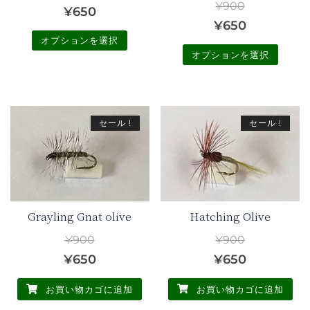
¥
900
元
現
¥
650
元
現
¥
650
の
在
オプションを選択
の
在
価
の
オプションを選択
価
の
こ
格
価
こ
の
格
価
は
格
の
商
は
格
¥900
は
商
品
セール !
セール !
¥900
は
で
¥650
品
に
で
¥650
に
し
で
は
し
で
は
複
た。
す。
複
た。
す。
数
数
の
Hatching Olive
Grayling Gnat olive
の
バ
¥
900
¥
900
バ
リ
元
現
元
現
¥
650
¥
650
リ
エ
の
在
の
在
エ
ー
お買い物カゴに追加
お買い物カゴに追加
ー
価
の
価
の
シ