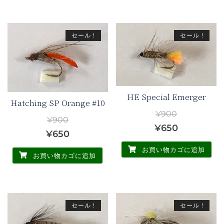
シ
ョ
格
価
格
価
ョ
ン
は
格
は
格
ン
が
セール !
セール !
¥900
は
¥900
は
が
あ
で
¥650
で
¥650
あ
り
し
で
し
で
り
ま
ま
た。
す。
た。
す。
す。
す。
HE Special Emerger
オ
Hatching SP Orange #10
オ
プ
¥
900
¥
900
プ
シ
元
現
¥
650
元
現
¥
650
シ
ョ
の
在
ョ
の
在
ン
お買い物カゴに追加
お買い物カゴに追加
価
の
ン
は
価
の
格
価
は
商
格
価
商
は
格
品
は
格
品
ペ
¥900
は
セール !
セール !
¥900
は
ペ
ー
で
¥650
で
¥650