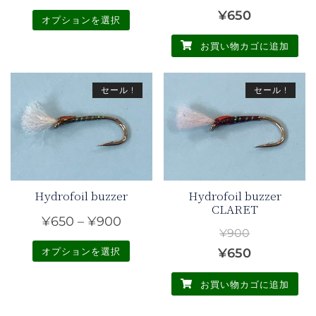
は
の
在
元
現
¥
650
オプションを選択
商
価
の
の
在
お買い物カゴに追加
品
こ
格
価
価
の
ペ
の
は
格
格
価
ー
商
セール !
セール !
¥900
は
は
格
ジ
品
で
¥650
¥900
は
か
に
し
で
ら
は
で
¥650
選
複
た。
す。
し
で
択
数
た。
す。
で
の
Hydrofoil buzzer
Hydrofoil buzzer
CLARET
き
バ
価
¥
650
–
¥
900
ま
リ
¥
900
格
す
エ
元
現
オプションを選択
¥
650
帯:
ー
の
在
こ
¥650
お買い物カゴに追加
シ
価
の
の
ョ
–
商