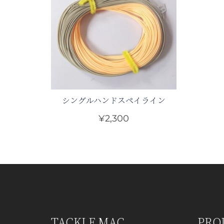
シングルハンドスペイライン
¥
2,300
こ
の
商
品
に
は
複
TACKLE MAC
PRO