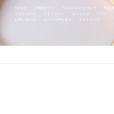
HOME
ご利用ガイド
Tackle Mac について
新着
フライリール
フライライン
タイイング
フライ
お問い合わせ
カートの中を見る
サイトマップ