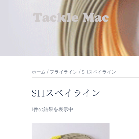
コ
ン
テ
ン
ツ
へ
ス
キ
ッ
ホーム
/
フライライン
/ SHスペイライン
プ
SHスペイライン
1件の結果を表示中