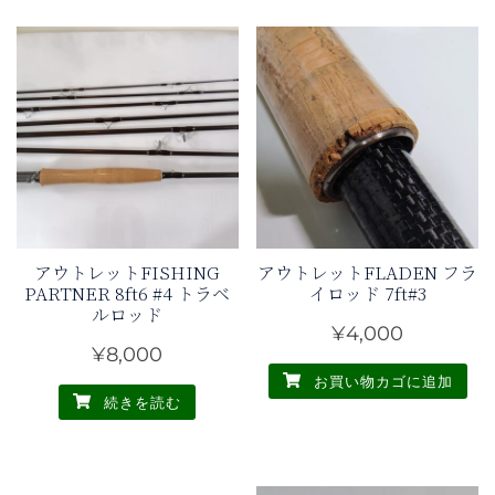
ン
が
あ
り
ま
す。
オ
プ
シ
アウトレットFISHING
アウトレットFLADEN フラ
ョ
PARTNER 8ft6 #4 トラベ
イロッド 7ft#3
ン
ルロッド
は
¥
4,000
¥
8,000
商
お買い物カゴに追加
品
続きを読む
ペ
ー
ジ