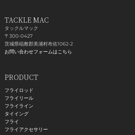
で
¥15,000
し
で
TACKLE MAC
た。
す。
タックルマック
〒300-0427
茨城県稲敷郡美浦村布佐1062-2
お問い合わせフォームはこちら
PRODUCT
フライロッド
フライリール
フライライン
タイイング
フライ
フライアクセサリー