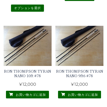
格
オプションを選択
帯:
こ
¥7,500
の
–
商
¥8,500
品
に
は
複
数
の
RON THOMPSON TYRAN
RON THOMPSON TYRAN
バ
NANO 10ft #78
NANO 9ft6 #78
リ
¥
12,000
¥
12,000
エ
ー
お買い物カゴに追加
お買い物カゴに追加
シ
ョ