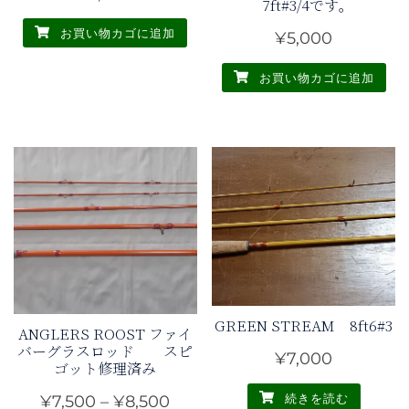
7ft#3/4です｡
お買い物カゴに追加
¥
5,000
お買い物カゴに追加
GREEN STREAM 8ft6#3
ANGLERS ROOST ファイ
バーグラスロッド スピ
¥
7,000
ゴット修理済み
続きを読む
価
¥
7,500
–
¥
8,500