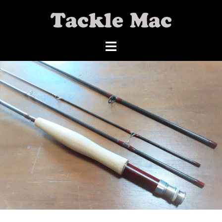
コ
ン
テ
ン
ツ
へ
ス
キ
ッ
プ