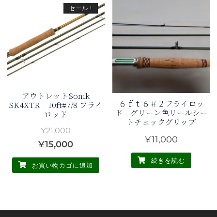
か
セール !
ら
選
択
で
き
ま
す
アウトレットSonik
６ｆｔ６＃２フライロッ
SK4XTR 10ft#7/8 フライ
ド グリーン色リールシー
ロッド
トチェックグリップ
¥
21,000
¥
11,000
元
現
¥
15,000
の
在
続きを読む
お買い物カゴに追加
価
の
格
価
は
格
¥21,000
は