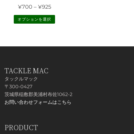
こ
¥580
価
¥
700
–
¥
925
の
–
格
商
オプションを選択
¥720
帯:
品
こ
に
¥700
の
は
–
商
複
¥925
品
数
に
の
TACKLE MAC
は
バ
複
タックルマック
リ
数
〒300-0427
エ
の
茨城県稲敷郡美浦村布佐1062-2
ー
バ
お問い合わせフォームはこちら
シ
リ
ョ
エ
ン
ー
PRODUCT
が
シ
あ