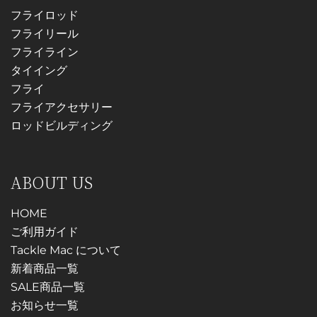
ョ
フライロッド
り
ン
フライリール
ま
が
フライライン
す。
あ
タイイング
オ
り
フライ
プ
ま
フライアクセサリー
シ
す。
ロッドビルディング
ョ
オ
ン
プ
は
ABOUT US
シ
商
ョ
品
HOME
ン
ペ
ご利用ガイド
は
ー
Tackle Mac について
商
ジ
新着商品一覧
品
か
SALE商品一覧
ペ
ら
お知らせ一覧
ー
選