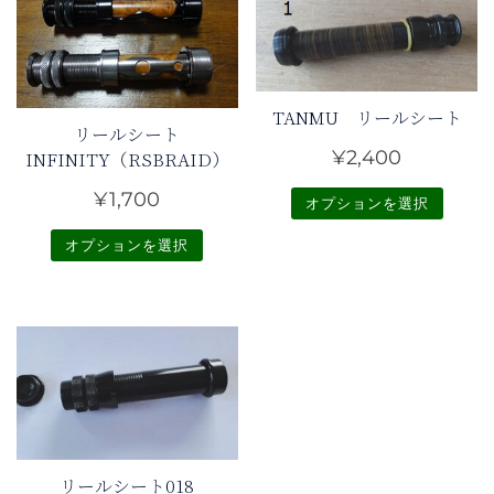
TANMU リールシート
リールシート
¥
2,400
INFINITY（RSBRAID）
¥
1,700
オプションを選択
こ
オプションを選択
の
こ
商
の
品
商
に
品
は
に
複
は
数
複
の
リールシート018
数