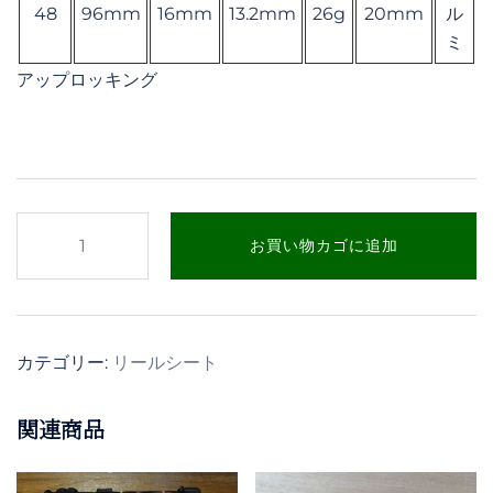
48
96mm
16mm
13.2mm
26g
20mm
ル
ミ
アップロッキング
リ
お買い物カゴに追加
ー
ル
シ
ー
カテゴリー:
リールシート
ト
48
関連商品
個