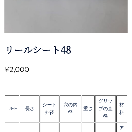
リールシート48
¥
2,000
グリッ
シート
穴の内
材
REF
長さ
重さ
プの直
外径
径
料
径
ア