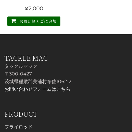
バ
の
¥
2,000
リ
バ
エ
リ
お買い物カゴに追加
ー
エ
シ
ー
ョ
シ
ン
ョ
TACKLE MAC
が
ン
あ
タックルマック
が
り
〒300-0427
あ
ま
茨城県稲敷郡美浦村布佐1062-2
り
す。
お問い合わせフォームはこちら
ま
オ
す。
プ
オ
シ
PRODUCT
プ
ョ
シ
ン
フライロッド
ョ