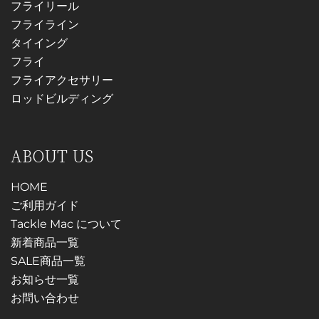
は
フライリール
ン
商
フライライン
は
品
タイイング
商
ペ
フライ
品
ー
フライアクセサリー
ペ
ジ
ロッドビルディング
ー
か
ジ
ら
か
選
ABOUT US
ら
択
選
HOME
で
択
ご利用ガイド
き
で
Tackle Mac について
ま
き
新着商品一覧
す
ま
SALE商品一覧
す
お知らせ一覧
お問い合わせ