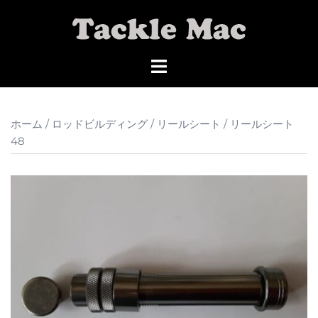
コ
ン
テ
ン
ツ
へ
ス
ホーム
/
ロッドビルディング
/
リールシート
/ リールシート
キ
48
ッ
プ