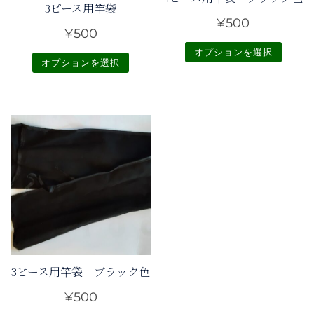
3ピース用竿袋
¥
500
¥
500
オプションを選択
オプションを選択
こ
こ
の
の
商
商
品
品
に
に
は
は
複
複
数
数
の
の
バ
バ
リ
3ピース用竿袋 ブラック色
リ
エ
エ
¥
500
ー
ー