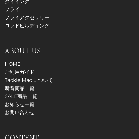
タイイング
ー
ジ
が
フライ
ジ
か
あ
フライアクセサリー
か
ら
り
ロッドビルディング
ら
選
ま
選
択
す。
択
で
オ
ABOUT US
で
き
プ
き
ま
シ
HOME
ま
す
ョ
ご利用ガイド
す
ン
Tackle Mac について
は
新着商品一覧
商
SALE商品一覧
品
お知らせ一覧
ペ
お問い合わせ
ー
ジ
CONTENT
か