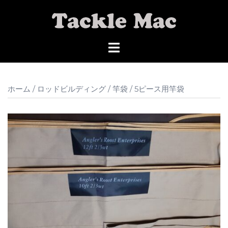
コ
ン
テ
ン
ツ
へ
ス
ホーム
/
ロッドビルディング
/
竿袋
/ 5ピース用竿袋
キ
ッ
プ