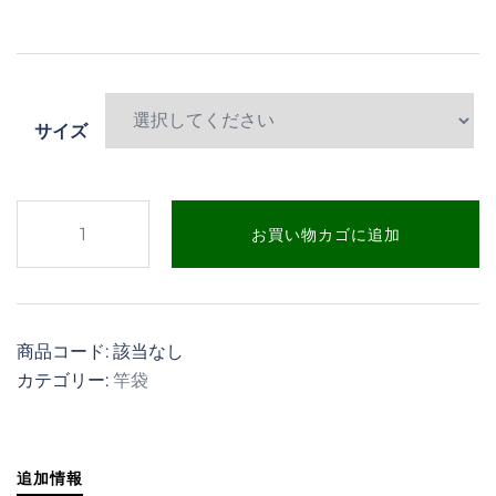
サイズ
5
お買い物カゴに追加
ピ
ー
ス
用
商品コード:
該当なし
竿
カテゴリー:
竿袋
袋
個
追加情報