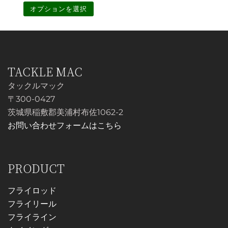
シ
シ
オプションを選択
ョ
ョ
ン
こ
ン
が
の
が
あ
商
あ
り
品
TACKLE MAC
り
ま
に
タックルマック
ま
す。
は
〒300-0427
す。
オ
複
茨城県稲敷郡美浦村布佐1062-2
オ
プ
数
お問い合わせフォームはこちら
プ
シ
の
シ
ョ
バ
ョ
ン
リ
PRODUCT
ン
は
エ
は
商
ー
フライロッド
商
品
シ
フライリール
品
ペ
ョ
フライライン
ペ
ー
ン