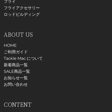
フライ
ー
ジ
フライアクセサリー
ジ
か
ロッドビルディング
か
ら
ら
選
選
択
ABOUT US
択
で
で
き
HOME
き
ま
ご利用ガイド
ま
す
Tackle Mac について
す
新着商品一覧
SALE商品一覧
お知らせ一覧
お問い合わせ
CONTENT