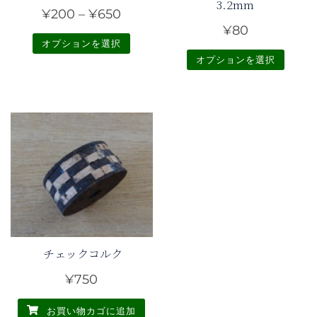
3.2mm
価
¥
200
–
¥
650
¥
80
格
オプションを選択
帯:
オプションを選択
こ
¥200
こ
の
–
の
商
¥650
商
品
品
に
に
は
は
複
複
数
数
の
の
バ
バ
チェックコルク
リ
リ
エ
¥
750
エ
ー
ー
シ
お買い物カゴに追加