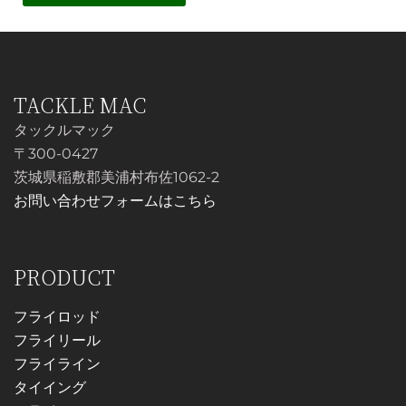
シ
ョ
ョ
ン
ン
が
が
あ
TACKLE MAC
あ
り
り
タックルマック
ま
ま
〒300-0427
す。
す。
茨城県稲敷郡美浦村布佐1062-2
オ
オ
お問い合わせフォームはこちら
プ
プ
シ
シ
ョ
ョ
PRODUCT
ン
ン
は
フライロッド
は
商
フライリール
商
品
フライライン
品
ペ
タイイング
ペ
ー