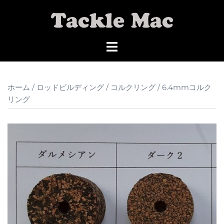
コ
ン
テ
ン
ツ
へ
ス
ホーム
/
ロッドビルディング
/
コルクリング
/ 6.4mmコルク
キ
リング
ッ
プ