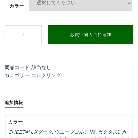
カラー
6.4mm
お買い物カゴに追加
コ
ル
ク
リ
商品コード:
該当なし
ン
カテゴリー:
コルクリング
グ
個
追加情報
カラー
CHEETAH, Xダーク, ウエーブコルク1横, カクタス1, カ