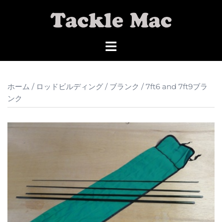
コ
ン
テ
ン
ツ
へ
ス
ホーム
/
ロッドビルディング
/
ブランク
/ 7ft6 and 7ft9ブラ
キ
ンク
ッ
プ