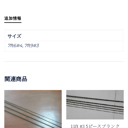
個
追加情報
サイズ
7ft6#4, 7ft9#3
関連商品
11ft #3 5ピースブランク