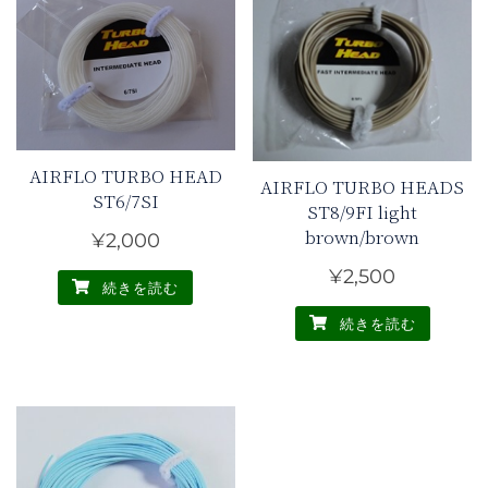
AIRFLO TURBO HEAD
AIRFLO TURBO HEADS
ST6/7SI
ST8/9FI light
brown/brown
¥
2,000
¥
2,500
続きを読む
続きを読む