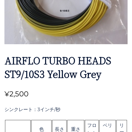
AIRFLO TURBO HEADS
ST9/10S3 Yellow Grey
¥
2,500
シンクレート：3インチ/秒
フロ
ベリ
リ
色
長さ
重さ