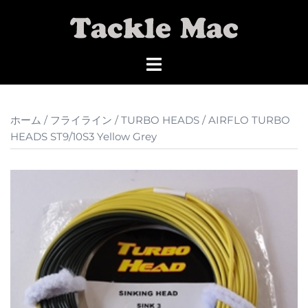
コ
ン
テ
ン
ツ
へ
ス
ホーム
/
フライライン
/
TURBO HEADS
/ AIRFLO TURBO
キ
HEADS ST9/10S3 Yellow Grey
ッ
プ