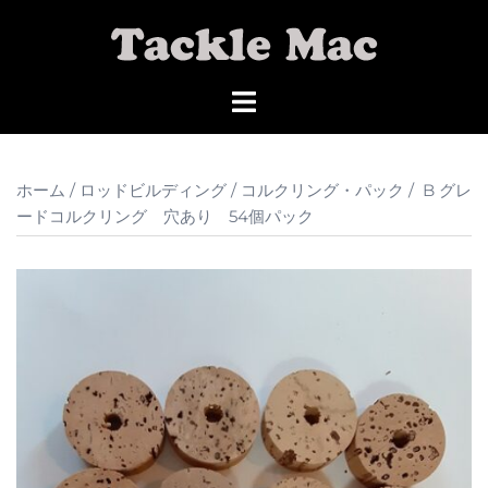
コ
ン
テ
ン
ツ
へ
ス
ホーム
/
ロッドビルディング
/
コルクリング・パック
/ B グレ
キ
ードコルクリング 穴あり 54個パック
ッ
プ