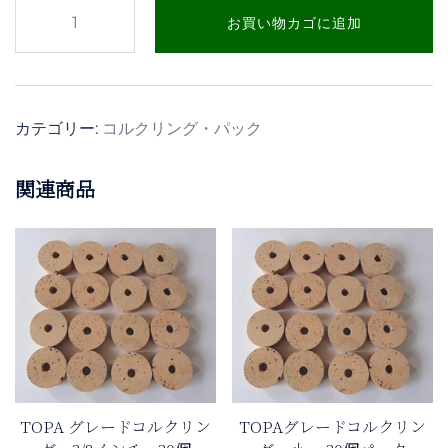
B
お買い物カゴに追加
グ
レ
ー
ド
カテゴリー:
コルクリング・パック
コ
ル
関連商品
ク
リ
ン
グ
穴
あ
り
54
個
パ
TOPA グレードコルクリン
TOPAグレードコルクリン
ッ