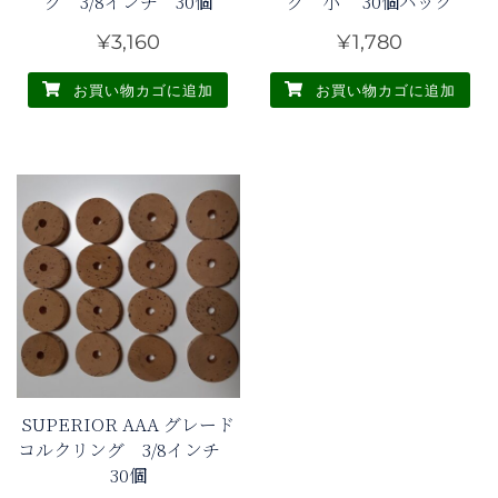
グ 3/8インチ 30個
グ 小 30個パック
ク
¥
3,160
¥
1,780
個
お買い物カゴに追加
お買い物カゴに追加
SUPERIOR AAA グレード
コルクリング 3/8インチ
30個