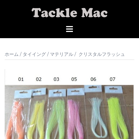
コ
ン
テ
ン
ツ
へ
ス
ホーム
/
タイイング
/
マテリアル
/ クリスタルフラッシュ
キ
ッ
プ