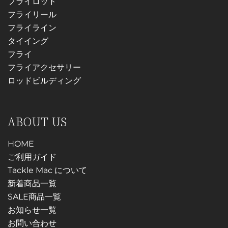
フライロッド
ョ
ョ
シ
フライリール
ン
ン
ョ
フライライン
は
は
ン
タイイング
商
商
が
フライ
品
品
あ
フライアクセサリー
ペ
ペ
り
ロッドビルディング
ー
ー
ま
ジ
ジ
す。
か
か
オ
ABOUT US
ら
ら
プ
選
選
シ
HOME
択
択
ョ
ご利用ガイド
で
で
ン
Tackle Mac について
き
き
は
新着商品一覧
ま
ま
商
SALE商品一覧
す
す
品
お知らせ一覧
ペ
お問い合わせ