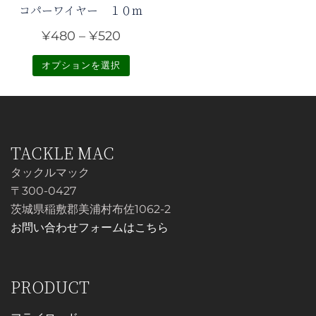
数
数
コパーワイヤー １０ｍ
の
の
価
¥
480
–
¥
520
バ
バ
格
リ
リ
オプションを選択
帯:
エ
エ
こ
¥480
ー
ー
の
シ
シ
–
商
ョ
ョ
¥520
品
TACKLE MAC
ン
ン
に
タックルマック
が
が
は
〒300-0427
あ
あ
複
茨城県稲敷郡美浦村布佐1062-2
り
り
数
お問い合わせフォームはこちら
ま
ま
の
す。
す。
バ
オ
オ
リ
PRODUCT
プ
プ
エ
シ
シ
ー