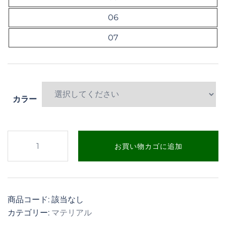
06
07
カラー
ク
お買い物カゴに追加
リ
ス
タ
ル
商品コード:
該当なし
フ
カテゴリー:
マテリアル
ラ