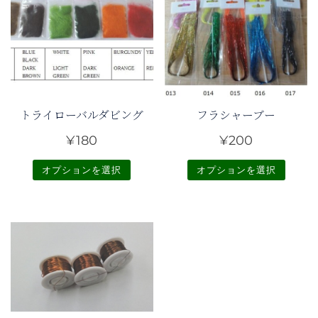
トライローバルダビング
フラシャーブー
¥
180
¥
200
オプションを選択
オプションを選択
こ
こ
の
の
商
商
品
品
に
に
は
は
複
複