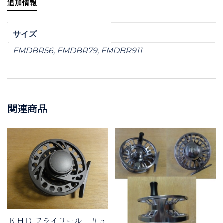
追加情報
サイズ
FMDBR56, FMDBR79, FMDBR911
関連商品
ＫＨＤ フライリール ＃５