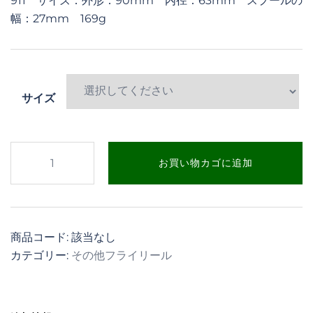
911 サイズ：外形：90mm 内径：63mm スプールの
幅：27mm 169g
サイズ
FMDBR
お買い物カゴに追加
フ
ラ
イ
リ
商品コード:
該当なし
ー
カテゴリー:
その他フライリール
ル
個