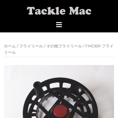
コ
ン
テ
ン
ツ
へ
ス
ホーム
/
フライリール
/
その他フライリール
/ FMDBR フライ
キ
リール
ッ
プ