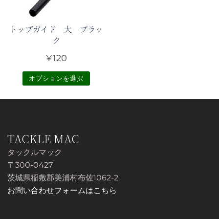
複
数
数
の
トップガイド 大 ブラッ
の
バ
ク
バ
リ
リ
¥
120
エ
エ
ー
オプションを選択
ー
シ
シ
こ
ョ
ョ
の
ン
ン
商
が
が
品
TACKLE MAC
あ
あ
に
り
タックルマック
り
は
ま
〒300-0427
ま
複
す。
茨城県稲敷郡美浦村布佐1062-2
す。
数
オ
お問い合わせフォームはこちら
オ
の
プ
プ
バ
シ