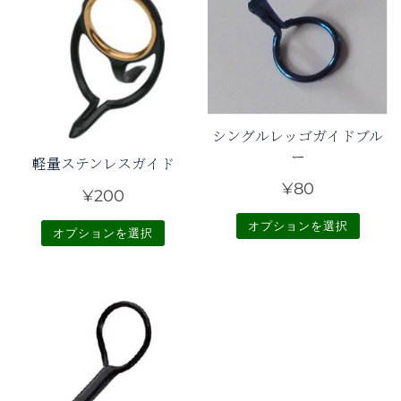
シングルレッゴガイドブル
ー
軽量ステンレスガイド
¥
80
¥
200
オプションを選択
オプションを選択
こ
こ
の
の
商
商
品
品
に
に
は
は
複