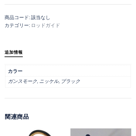
キ
ー
商品コード:
該当なし
パ
カテゴリー:
ロッドガイド
ー
３
個
追加情報
カラー
ガンスモーク, ニッケル, ブラック
関連商品