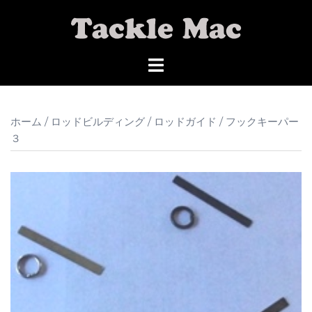
コ
ン
テ
ン
ツ
へ
ス
ホーム
/
ロッドビルディング
/
ロッドガイド
/ フックキーパー
キ
３
ッ
プ