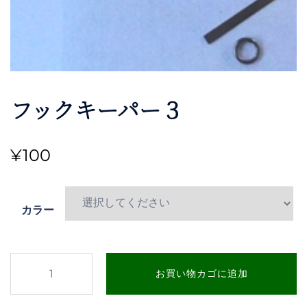
フックキーパー３
¥
100
カラー
フ
お買い物カゴに追加
ッ
ク