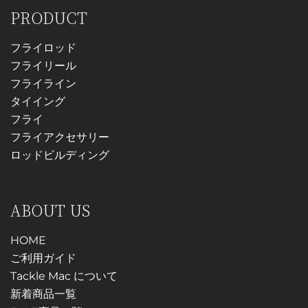
シ
リ
ョ
PRODUCT
ョ
エ
ン
ン
ー
フライロッド
は
は
シ
フライリール
商
商
ョ
フライライン
品
品
ン
タイイング
ペ
ペ
が
フライ
ー
ー
あ
フライアクセサリー
ジ
ジ
り
ロッドビルディング
か
か
ま
ら
ら
す。
選
選
オ
ABOUT US
択
択
プ
で
で
シ
HOME
き
き
ョ
ご利用ガイド
ま
ま
ン
Tackle Mac について
す
す
は
新着商品一覧