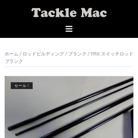
コ
ン
テ
ン
ツ
へ
ス
ホーム
/
ロッドビルディング
/
ブランク
/ 11ft6 スイッチロッド
キ
ブランク
ッ
プ
セール !