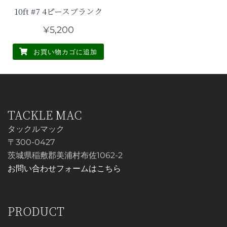
10ft #7 4ピースブランク
リ
エ
¥
5,200
ー
シ
お買い物カゴに追加
ョ
ン
が
あ
TACKLE MAC
り
タックルマック
ま
〒300-0427
す。
茨城県稲敷郡美浦村布佐1062-2
オ
お問い合わせフォームはこちら
プ
シ
ョ
PRODUCT
ン
は