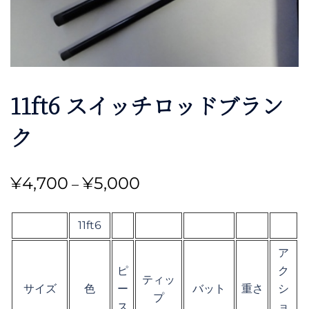
11ft6 スイッチロッドブラン
ク
価
¥
4,700
¥
5,000
–
格
帯:
11ft6
¥4,700
ア
–
ピ
ク
ティッ
サイズ
色
ー
バット
重さ
シ
¥5,000
プ
ス
ョ