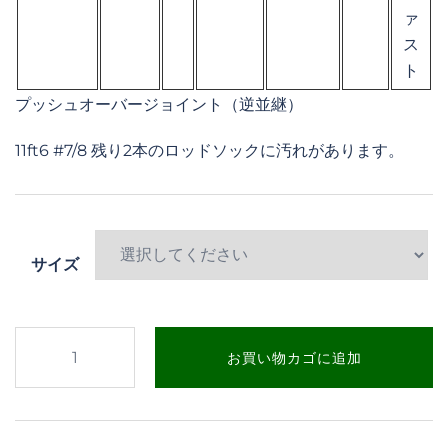
ァ
ス
ト
プッシュオーバージョイント（逆並継）
11ft6 #7/8 残り2本のロッドソックに汚れがあります。
サイズ
11ft6
お買い物カゴに追加
ス
イ
ッ
チ