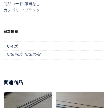
商品コード:
該当なし
ロ
カテゴリー:
ブランク
ッ
ド
ブ
ラ
追加情報
ン
ク
サイズ
個
11ft6#6/7, 11ft6#7/8
関連商品