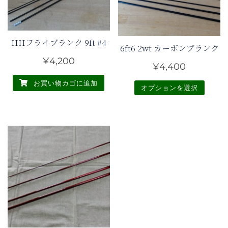
HHフライブランク 9ft #4
6ft6 2wt カーボンブランク
¥
4,200
¥
4,400
お買い物カゴに追加
オプションを選択
こ
の
商
品
に
は
複
数
の
バ