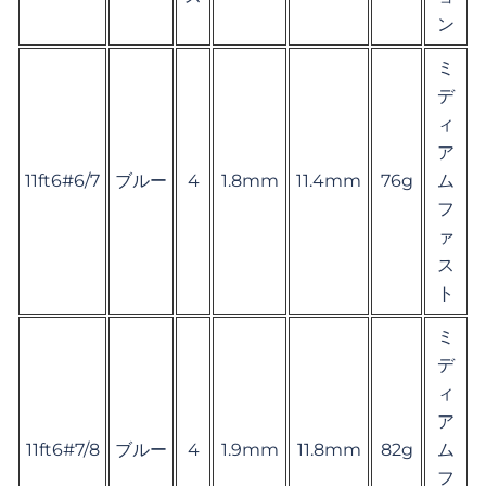
ン
ミ
デ
ィ
ア
11ft6#6/7
ブルー
4
1.8mm
11.4mm
76g
ム
フ
ァ
ス
ト
ミ
デ
ィ
ア
11ft6#7/8
ブルー
4
1.9mm
11.8mm
82g
ム
フ