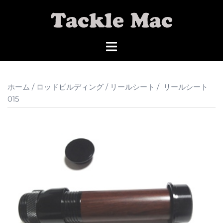
コ
ン
テ
ン
ツ
へ
ス
ホーム
/
ロッドビルディング
/
リールシート
/ リールシート
キ
015
ッ
プ