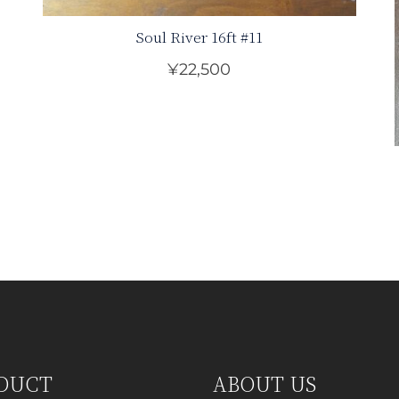
Soul River 16ft #11
¥
22,500
DUCT
ABOUT US