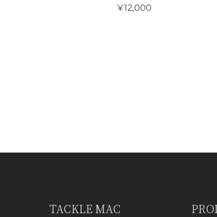
¥
12,000
こ
の
商
品
に
は
複
数
の
バ
リ
エ
ー
シ
ョ
TACKLE MAC
PRO
ン