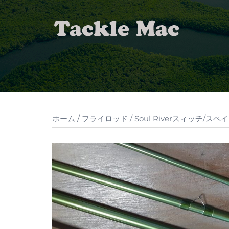
コ
ン
テ
ン
ツ
へ
ス
キ
ッ
ホーム
/
フライロッド
/
Soul Riverスィッチ/ス
プ