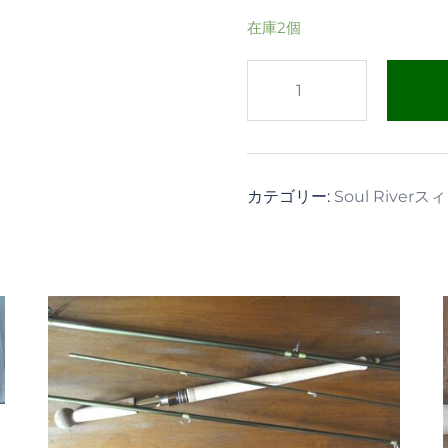
在庫2個
Soul
River
14ft
#7/8
個
カテゴリー:
Soul Rive