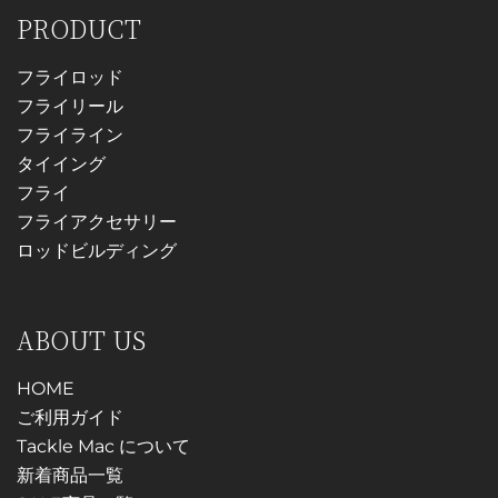
ョ
ン
リ
PRODUCT
ン
は
エ
は
商
ー
フライロッド
商
品
シ
フライリール
品
ペ
ョ
フライライン
ペ
ー
ン
タイイング
ー
ジ
が
フライ
ジ
か
あ
フライアクセサリー
か
ら
り
ロッドビルディング
ら
選
ま
選
択
す。
択
で
オ
ABOUT US
で
き
プ
き
ま
シ
HOME
ま
す
ョ
ご利用ガイド
す
ン
Tackle Mac について
は
新着商品一覧