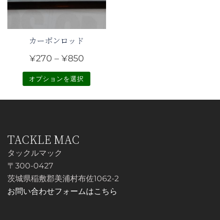
数
の
の
バ
バ
リ
カーボンロッド
リ
エ
エ
ー
価
¥
270
–
¥
850
ー
シ
格
オプションを選択
シ
ョ
帯:
ョ
ン
こ
¥270
ン
が
の
–
が
あ
商
¥850
あ
り
品
TACKLE MAC
り
ま
に
タックルマック
ま
す。
は
〒300-0427
す。
オ
複
茨城県稲敷郡美浦村布佐1062-2
オ
プ
数
お問い合わせフォームはこちら
プ
シ
の
シ
ョ
バ