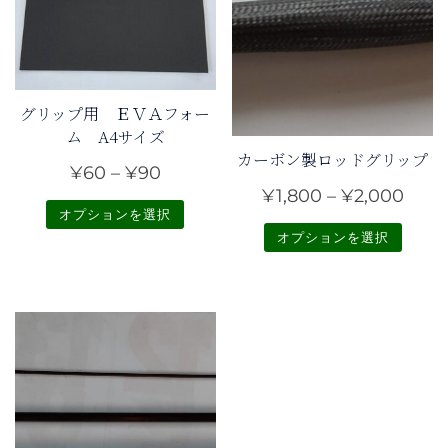
グリップ用 ＥＶＡフォー
ム A4サイズ
カーボン製ロッドグリップ
価
¥
60
–
¥
90
価
¥
1,800
–
¥
2,000
格
オプションを選択
格
帯:
オプションを選択
こ
帯:
¥60
こ
の
¥1,8
–
の
商
–
¥90
商
品
¥2,0
品
に
に
は
は
複
複
数