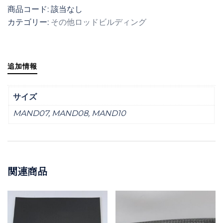
商品コード:
該当なし
ン
カテゴリー:
その他ロッドビルディング
ド
レ
ル
個
追加情報
サイズ
MAND07, MAND08, MAND10
関連商品