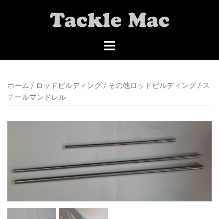
コ
ン
テ
ン
ツ
へ
ス
ホーム
/
ロッドビルディング
/
その他ロッドビルディング
/ ス
キ
チールマンドレル
ッ
プ