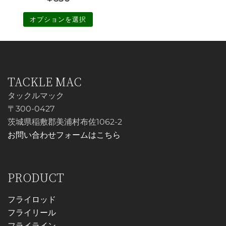
ー
の
在
オプションを選択
シ
価
の
ョ
こ
格
価
ン
の
は
格
が
商
¥900
は
あ
品
TACKLE MAC
で
¥650
り
に
タックルマック
し
で
ま
は
〒300-0427
す。
複
た。
す。
茨城県稲敷郡美浦村布佐1062-2
オ
数
お問い合わせフォームはこちら
プ
の
シ
バ
ョ
リ
PRODUCT
ン
エ
は
ー
フライロッド
商
シ
フライリール
品
ョ
フライライン