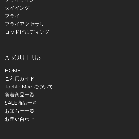
ペ
ン
タイイング
ー
が
フライ
ジ
あ
フライアクセサリー
か
り
ロッドビルディング
ら
ま
選
す。
択
オ
ABOUT US
で
プ
き
シ
HOME
ま
ョ
ご利用ガイド
す
ン
Tackle Mac について
は
新着商品一覧
商
SALE商品一覧
品
お知らせ一覧
ペ
お問い合わせ
ー
ジ