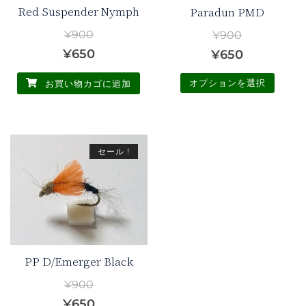
Red Suspender Nymph
Paradun PMD
¥
900
¥
900
元
現
¥
650
元
現
¥
650
の
在
の
在
オプションを選択
お買い物カゴに追加
価
の
価
の
こ
格
価
格
価
の
は
格
は
格
商
セール !
¥900
は
¥900
は
品
で
¥650
で
¥650
に
し
で
し
で
は
複
た。
す。
た。
す。
数
の
PP D/Emerger Black
バ
¥
900
リ
元
現
¥
650
エ