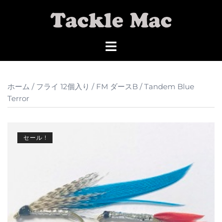
コ
ン
テ
ン
ツ
へ
ス
ホーム
/
フライ 12個入り
/
FM ダースB
/ Tandem Blue
キ
Terror
ッ
プ
セール !