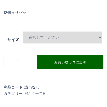
価
の
格
価
12個入りパック
は
格
¥900
は
で
¥650
サイズ
し
で
た。
す。
Tandem
お買い物カゴに追加
Blue
Terror
個
商品コード:
該当なし
カテゴリー:
FM ダースB