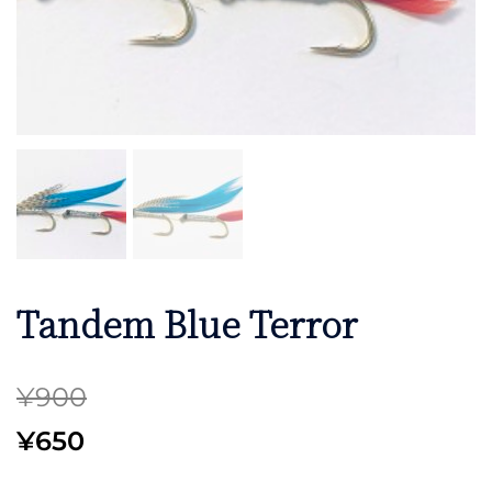
Tandem Blue Terror
¥
900
元
現
¥
650
の
在