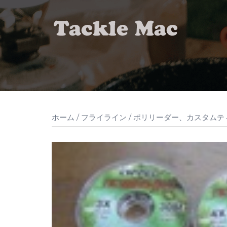
コ
ン
テ
ン
ツ
へ
ス
キ
ッ
ホーム
/
フライライン
/
ポリリーダー、カスタムテ
プ