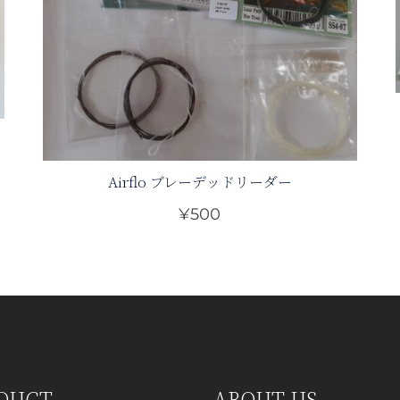
Airflo ブレーデッドリーダー
¥
500
こ
の
商
品
に
は
複
DUCT
ABOUT US