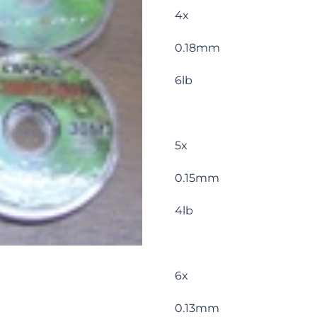
4x
0.18mm
6lb
5x
0.15mm
4lb
6x
0.13mm