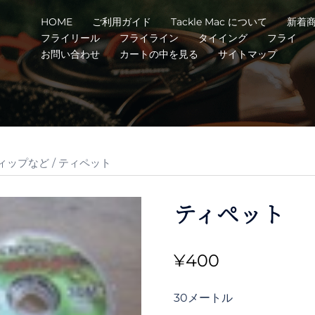
HOME
ご利用ガイド
Tackle Mac について
新着
フライリール
フライライン
タイイング
フライ
お問い合わせ
カートの中を見る
サイトマップ
ィップなど
/ ティペット
ティペット
¥
400
30メートル