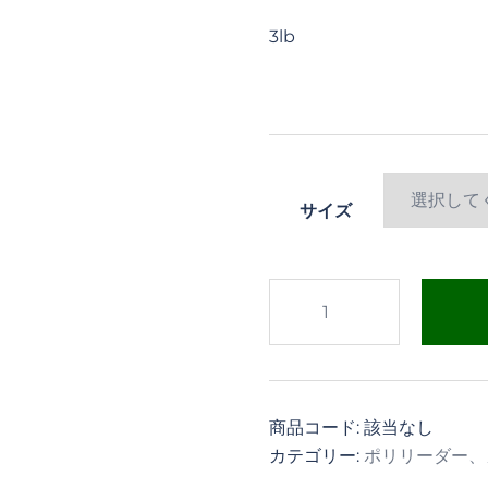
3lb
サイズ
テ
ィ
ペ
ッ
ト
商品コード:
該当なし
個
カテゴリー:
ポリリーダー、