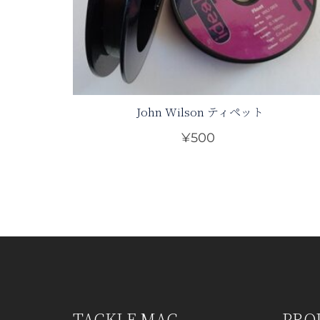
John Wilson ティペット
¥
500
こ
の
商
品
に
は
複
数
の
TACKLE MAC
PRO