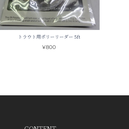
トラウト用ポリーリーダー 5ft
¥
800
こ
の
商
品
に
は
複
数
の
バ
CONTENT