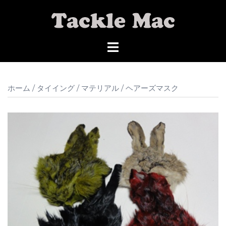
コ
ン
テ
ン
ツ
へ
ス
ホーム
/
タイイング
/
マテリアル
/ ヘアーズマスク
キ
ッ
プ