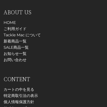
す。
選
択
オ
択
ABOUT US
で
プ
で
き
シ
HOME
き
ま
ョ
ご利用ガイド
ま
す
ン
Tackle Mac について
す
は
新着商品一覧
商
SALE商品一覧
品
お知らせ一覧
ペ
お問い合わせ
ー
ジ
CONTENT
か
ら
カートの中を見る
選
特定商取引法の表示
択
個人情報保護方針
で