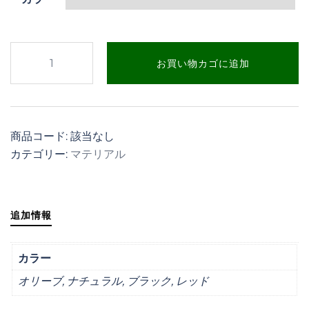
ヘ
お買い物カゴに追加
ア
ー
ズ
マ
商品コード:
該当なし
ス
カテゴリー:
マテリアル
ク
個
追加情報
カラー
オリーブ, ナチュラル, ブラック, レッド