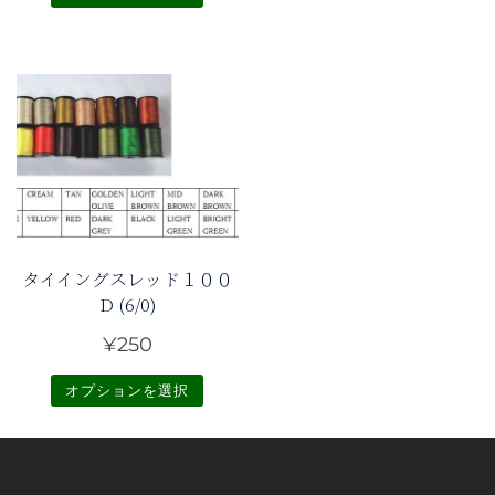
こ
こ
の
の
商
商
品
品
に
に
は
は
複
複
数
数
の
の
バ
タイイングスレッド１００
バ
リ
D (6/0)
リ
エ
¥
250
エ
ー
ー
シ
オプションを選択
シ
ョ
こ
ョ
ン
の
ン
が
商
が