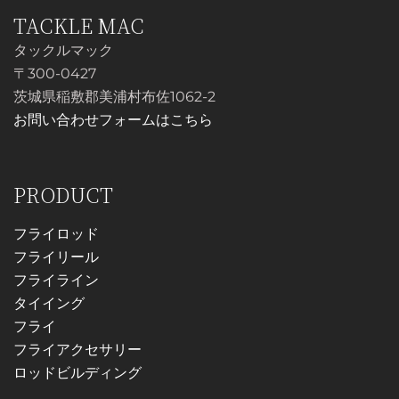
あ
品
TACKLE MAC
あ
り
に
り
ま
タックルマック
は
ま
す。
〒300-0427
複
す。
オ
茨城県稲敷郡美浦村布佐1062-2
数
オ
プ
お問い合わせフォームはこちら
の
プ
シ
バ
シ
ョ
リ
ョ
ン
PRODUCT
エ
ン
は
ー
は
商
フライロッド
シ
商
品
フライリール
ョ
品
ペ
フライライン
ン
ペ
ー
タイイング
が
ー
ジ
フライ
あ
ジ
か
フライアクセサリー
り
か
ら
ロッドビルディング
ま
ら
選